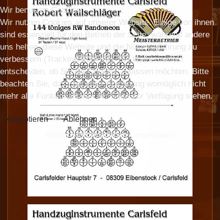
Wir benutzen Cookies
Wir nutzen Cookies auf unserer Website. Einige von ihnen
sind essenziell für den Betrieb der Seite, während andere
uns helfen, diese Website und die Nutzererfahrung zu
verbessern (Tracking Cookies). Sie können selbst
entscheiden, ob Sie die Cookies zulassen möchten. Bitte
beachten Sie, dass bei einer Ablehnung womöglich nicht
mehr alle Funktionalitäten der Seite zur Verfügung stehen.
Akzeptieren
Ablehnen
Weitere Informationen
|
Impressum